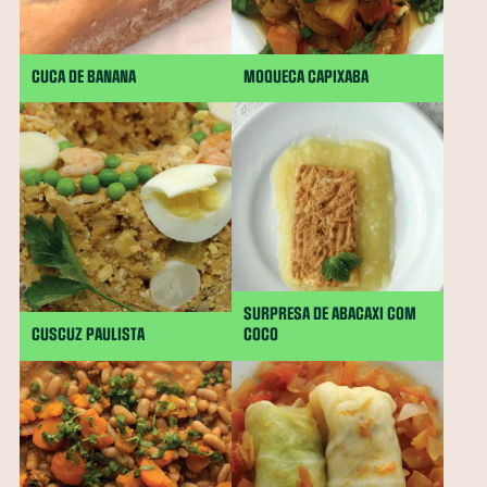
CUCA DE BANANA
MOQUECA CAPIXABA
SURPRESA DE ABACAXI COM
CUSCUZ PAULISTA
COCO