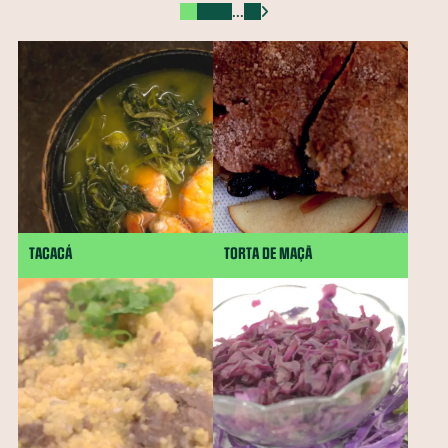
...
Ora-pró-nobis
Mamão
Jatobá
Vinagreira
Cravo-da-Índia
Morango
Castanha-do-Brasil
Cacau
Semente de Linhaça
Jaca
Cará
Taioba
Palma
Jambu
Tucupi
Cheiro-verde
Abacate
Palmito
Maxixe
Agrião
Grão-de-bico
Manjericão
Uva
Mandioquinha
Amendoim
Gergelim
Gengibre
Semente de Chia
Alecrim
Almeirão
Pupunha
Peixe
Jabuticaba
major-gomes
TACACÁ
TORTA DE MAÇÃ
Abricó
Açafrão-da-terra
Juçara
Pequi
Baru
Shitake
Feijão-de-corda
Amêndoa
Rúcula
Cominho
Caruru
Serralha
Soja
Melão
Tangerina
Pêssego
Chicória-do-Pará
Beldroega
Cupuaçu
Cagaita
Camarão
Quirera de milho
Radite
Pinhão
Cuscuz
Sapoti
Goiabada