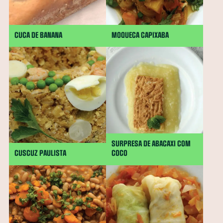
CUCA DE BANANA
MOQUECA CAPIXABA
SURPRESA DE ABACAXI COM
CUSCUZ PAULISTA
COCO