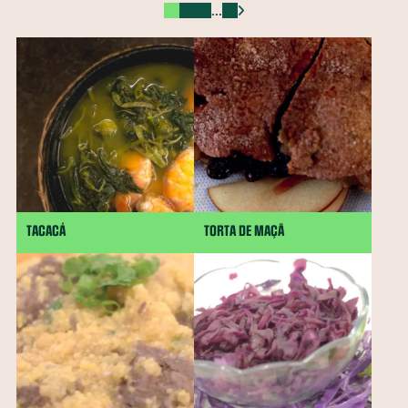
...
Ora-pró-nobis
Mamão
Jatobá
Vinagreira
Cravo-da-Índia
Morango
Castanha-do-Brasil
Cacau
Semente de Linhaça
Jaca
Cará
Taioba
Palma
Jambu
Tucupi
Cheiro-verde
Abacate
Palmito
Maxixe
Agrião
Grão-de-bico
Manjericão
Uva
Mandioquinha
Amendoim
Gergelim
Gengibre
Semente de Chia
Alecrim
Almeirão
Pupunha
Peixe
Jabuticaba
major-gomes
TACACÁ
TORTA DE MAÇÃ
Abricó
Açafrão-da-terra
Juçara
Pequi
Baru
Shitake
Feijão-de-corda
Amêndoa
Rúcula
Cominho
Caruru
Serralha
Soja
Melão
Tangerina
Pêssego
Chicória-do-Pará
Beldroega
Cupuaçu
Cagaita
Camarão
Quirera de milho
Radite
Pinhão
Cuscuz
Sapoti
Goiabada