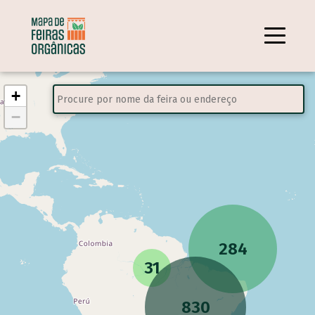
+
−
284
31
830