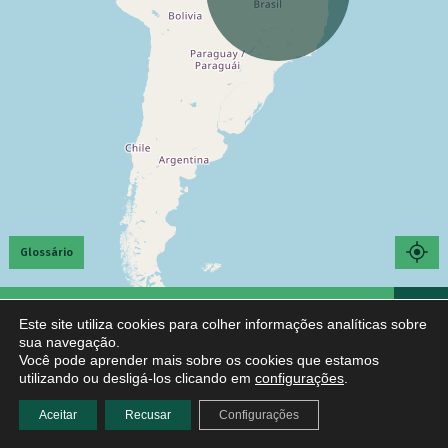
Glossário
Este site utiliza cookies para colher informações analíticas sobre
sua navegação.
Você pode aprender mais sobre os cookies que estamos
utilizando ou desligá-los clicando em
configurações
.
Aceitar
Recusar
Configurações
Feiras
Grupos
Comércio
Entrega a
Itinerante
Filtros
de consumo
parceiro
domicílio
Avançados
Leaflet
|
©
OpenStreetMap
contributors