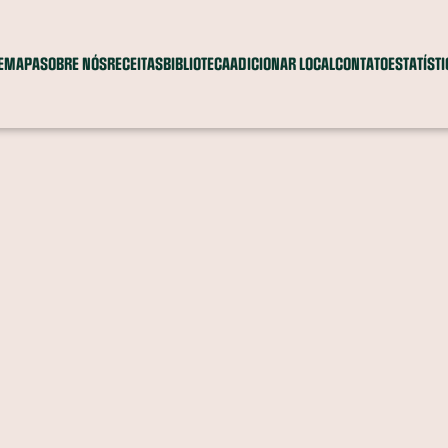
E
MAPA
SOBRE NÓS
RECEITAS
BIBLIOTECA
ADICIONAR LOCAL
CONTATO
ESTATÍST