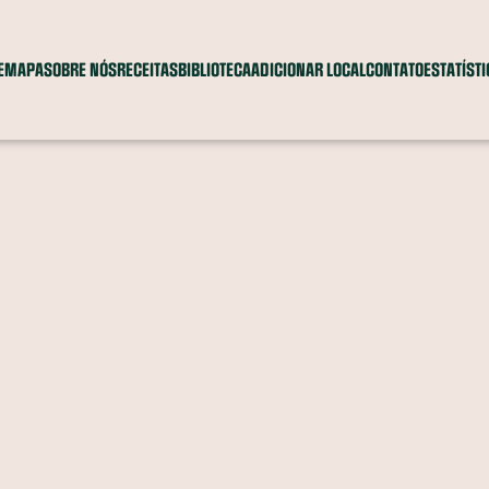
E
MAPA
SOBRE NÓS
RECEITAS
BIBLIOTECA
ADICIONAR LOCAL
CONTATO
ESTATÍST