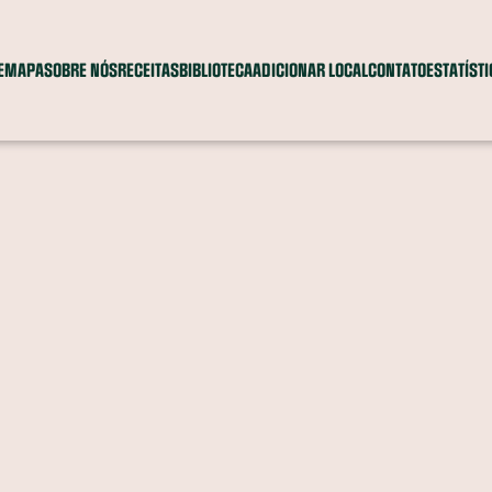
E
MAPA
SOBRE NÓS
RECEITAS
BIBLIOTECA
ADICIONAR LOCAL
CONTATO
ESTATÍST