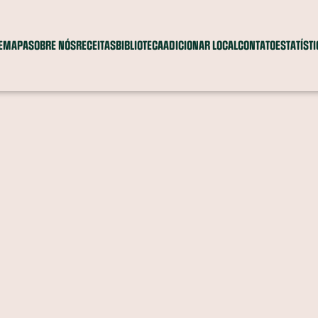
E
MAPA
SOBRE NÓS
RECEITAS
BIBLIOTECA
ADICIONAR LOCAL
CONTATO
ESTATÍST