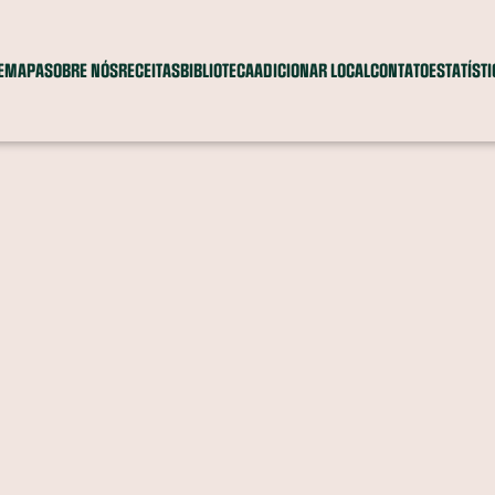
E
MAPA
SOBRE NÓS
RECEITAS
BIBLIOTECA
ADICIONAR LOCAL
CONTATO
ESTATÍST