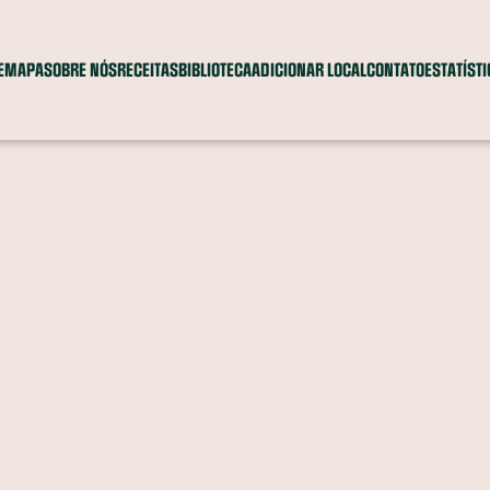
E
MAPA
SOBRE NÓS
RECEITAS
BIBLIOTECA
ADICIONAR LOCAL
CONTATO
ESTATÍST